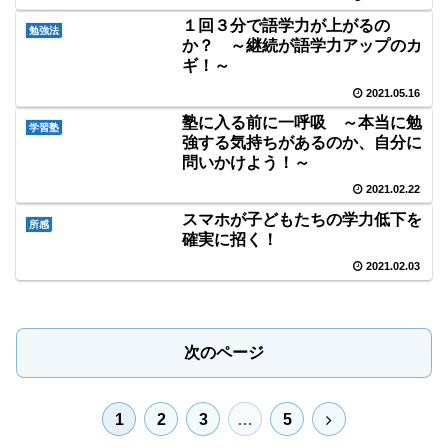
１回３分で語学力が上がるの
勉強法
か？ ～継続が語学力アップのカ
ギ！～
2021.05.16
塾に入る前に一呼吸 ～本当に勉
学習塾
強する気持ちがあるのか、自分に
問いかけよう！～
2021.02.22
スマホが子どもたちの学力低下を
所感
確実に招く！
2021.02.03
次のページ
次
1
2
3
…
5