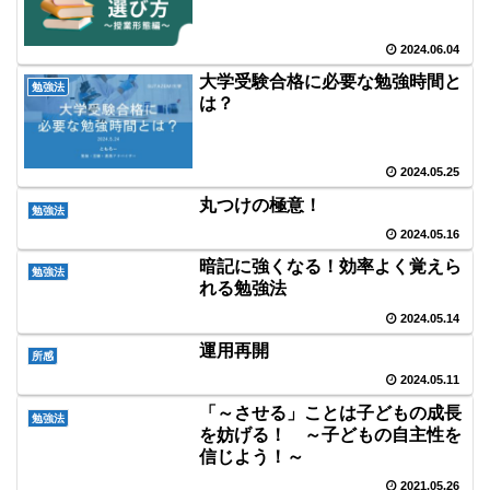
2024.06.04
大学受験合格に必要な勉強時間と
勉強法
は？
2024.05.25
丸つけの極意！
勉強法
2024.05.16
暗記に強くなる！効率よく覚えら
勉強法
れる勉強法
2024.05.14
運用再開
所感
2024.05.11
「～させる」ことは子どもの成長
勉強法
を妨げる！ ～子どもの自主性を
信じよう！～
2021.05.26